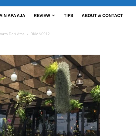
AIN APA AJA
REVIEW
TIPS
ABOUT & CONTACT
karta Dari Atas
DKMN0912