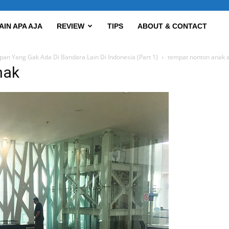
AIN APA AJA
REVIEW
TIPS
ABOUT & CONTACT
apan Yang Gak Ada Di Bandara Lain Di Indonesia (Part 1)
tempat nonton anak 
nak