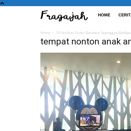
Fragajah
HOME
CERIT
Home
10 Fasilitas Gratis Bandara Sepinggan Balikp
tempat nonton anak a